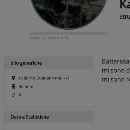
K
Str
profilo completo al 0%
Batterista
Info generiche
mi sono da
Paderno Dugnano (MI) - IT
mi sono rot
42 anni
M
Date e
Statistiche