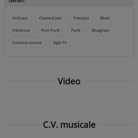
Generi
Acid jazz
Classical jazz
Free jazz
Blues
Hardcore
Post Punk
Punk
Bluegrass
Colonne sonore
Sigle TV
Video
C.V. musicale