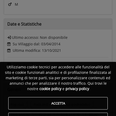
M
Date e
Statistiche
Ultimo accesso:
Non disponibile
Su Villaggio dal: 03/04/2014
Ultima modifica: 13/10/2021
Followers:
1
Utilizziamo cookie tecnici per accedere alle funzionalità del
Visite:
835
sito e cookie funzionali analitici e di profilazione finalizzata al
marketing di terze parti, sia per personalizzare contenuti ed
annunci che per analizzare il nostro traffico. Qui trovi le
nostre
cookie policy
e
privacy policy
Generi
ACCETTA
Pop rock
Rock and roll
Rock psichedelico
Rock anni 60
Grunge
Rock anni 70
Blues