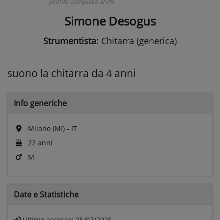
profilo completo al 0%
Simone Desogus
Strumentista
: Chitarra (generica)
suono la chitarra da 4 anni
Info generiche
Milano (MI) - IT
22 anni
M
Date e
Statistiche
Ultimo accesso:
25/07/2025