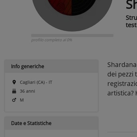
S
Str
test
profilo completo al 0%
Shardana 
Info generiche
dei pezzi 
Cagliari (CA) - IT
registraz
36 anni
artistica?
M
Date e
Statistiche