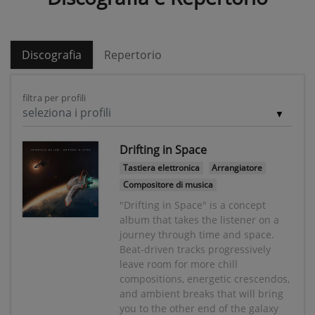
Discografia
Repertorio
filtra per profili
seleziona i profili
Drifting in Space
Tastiera elettronica
Arrangiatore
Compositore di musica
"Drifting in Space" is a concept
album that takes the listener on a
journey through time and space.
Beat-driven tracks progressively
leave room for more chill
compositions, energetic crescendos,
and ambient breaks that will bring
you to the other end of the galaxy