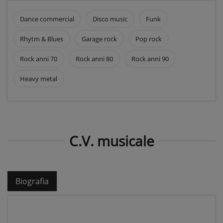
Dance commercial
Disco music
Funk
Rhytm & Blues
Garage rock
Pop rock
Rock anni 70
Rock anni 80
Rock anni 90
Heavy metal
C.V. musicale
Biografia