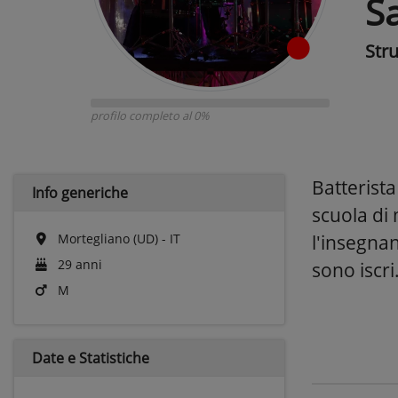
S
Str
profilo completo al 0%
Batterista
Info generiche
scuola di 
Mortegliano (UD) - IT
l'insegna
29 anni
sono iscri.
M
Date e
Statistiche