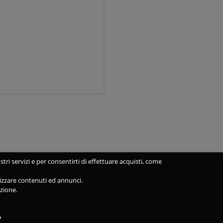
stri servizi e per consentirti di effettuare acquisti, come
alizzare contenuti ed annunci.
azione.
y