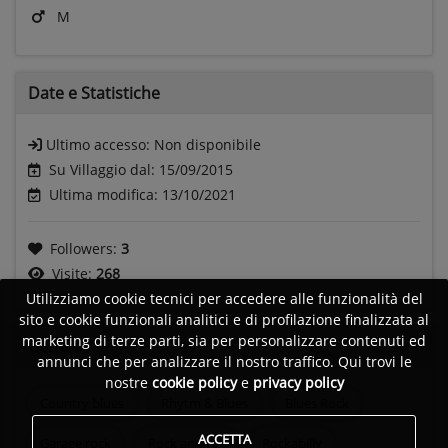
M
Date e
Statistiche
Ultimo accesso:
Non disponibile
Su Villaggio dal: 15/09/2015
Ultima modifica: 13/10/2021
Followers:
3
Visite:
268
Utilizziamo cookie tecnici per accedere alle funzionalità del
sito e cookie funzionali analitici e di profilazione finalizzata al
marketing di terze parti, sia per personalizzare contenuti ed
Generi
annunci che per analizzare il nostro traffico. Qui trovi le
nostre
cookie policy
e
privacy policy
Country blues
Rhytm & Blues
Blues Rock
ACCETTA
Garage rock
Rock and roll
Rockabilly