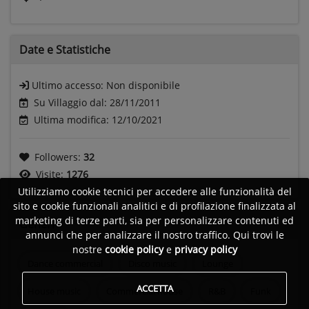
Date e
Statistiche
Ultimo accesso:
Non disponibile
Su Villaggio dal: 28/11/2011
Ultima modifica: 12/10/2021
Followers:
32
Visite:
1276
Utilizziamo cookie tecnici per accedere alle funzionalità del
sito e cookie funzionali analitici e di profilazione finalizzata al
marketing di terze parti, sia per personalizzare contenuti ed
Generi
annunci che per analizzare il nostro traffico. Qui trovi le
nostre
cookie policy
e
privacy policy
Dance commercial
Disco music
Lounge
ACCETTA
House music
Commercial house
R&B
Funk