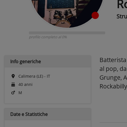
R
Str
profilo completo al 0%
Batterist
Info generiche
al pop, da
Calimera (LE) - IT
Grunge, Al
40 anni
Rockabill
M
Date e
Statistiche