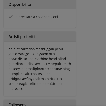
Disponibilità
Interessato a collaborazioni
Artisti preferiti
pain of salvation,meshuggah,pearl
jam,destrage, SYL,system of a
down,disturbed,machine head,blind
guardian,audioslave,RATM,sepultura,rh
apsody, angra,slipknot,creed,smashing
pumpkins,afterhours,alter
bridge,clawfinger,damien rice,dire
straits,eagles,elio,eminem,faith no
more,ecc
Followers