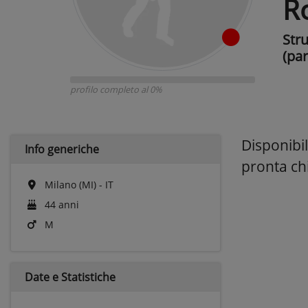
R
Str
(par
profilo completo al 0%
Disponibil
Info generiche
pronta ch
Milano (MI) - IT
44 anni
M
Date e
Statistiche