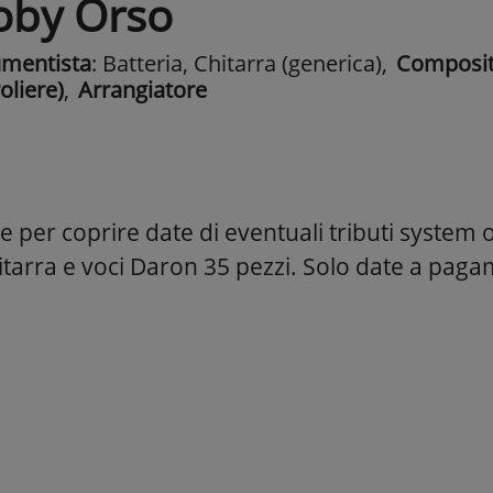
oby Orso
umentista
: Batteria, Chitarra (generica)
,
Composit
oliere)
,
Arrangiatore
e per coprire date di eventuali tributi system 
itarra e voci Daron 35 pezzi. Solo date a pag