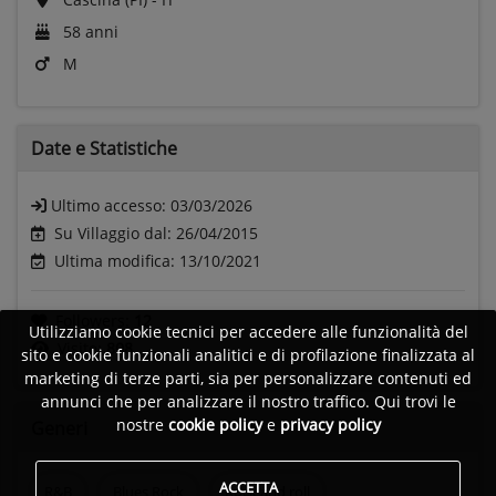
58 anni
M
Date e
Statistiche
Ultimo accesso:
03/03/2026
Su Villaggio dal: 26/04/2015
Ultima modifica: 13/10/2021
Followers:
12
Utilizziamo cookie tecnici per accedere alle funzionalità del
Visite:
808
sito e cookie funzionali analitici e di profilazione finalizzata al
marketing di terze parti, sia per personalizzare contenuti ed
annunci che per analizzare il nostro traffico. Qui trovi le
nostre
cookie policy
e
privacy policy
Generi
ACCETTA
R&B
Blues Rock
Rock and roll