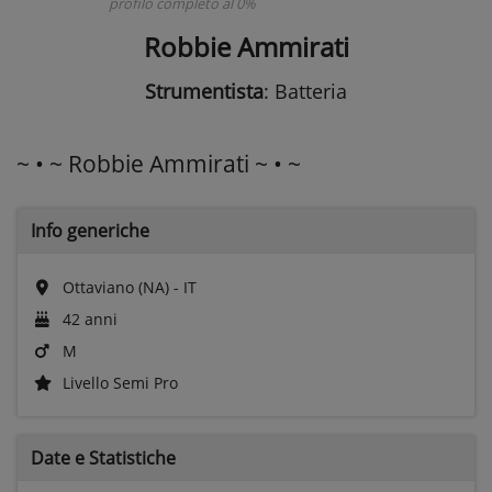
profilo completo al 0%
Robbie Ammirati
Strumentista
: Batteria
~ • ~ Robbie Ammirati ~ • ~
Info generiche
Ottaviano (NA) - IT
42 anni
M
Livello Semi Pro
Date e
Statistiche