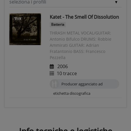
seleziona i profili
Katet - The Smell Of Dissolution
Batteria
THRASH METAL VOCAL/GUITAR:
Antonio Bifulco DRUMS: Robbie
Ammirati GUITAR: Adrian
Fratantonio BASS: Francesco
Pezzella
2006
10 tracce
Producer agganciato ad
etichetta discografica