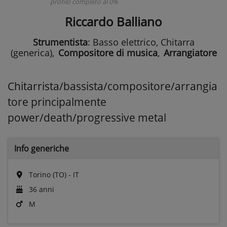
profilo completo al 0%
Riccardo Balliano
Strumentista
: Basso elettrico, Chitarra
(generica)
,
Compositore di musica
,
Arrangiatore
Chitarrista/bassista/compositore/arrangia
tore principalmente
power/death/progressive metal
Info generiche
Torino (TO) - IT
36 anni
M