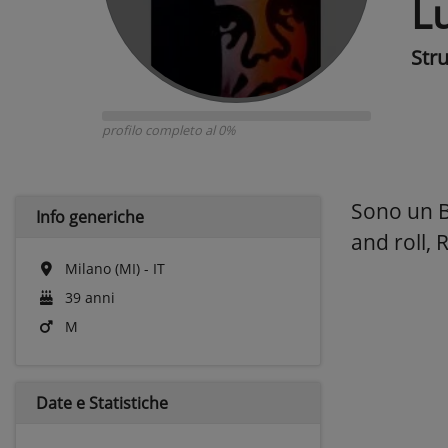
Lu
Str
profilo completo al 0%
Sono un Ba
Info generiche
and roll,
Milano (MI) - IT
39 anni
M
Date e
Statistiche