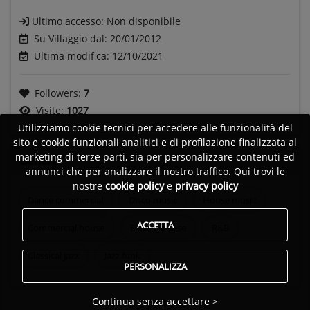
Ultimo accesso:
Non disponibile
Su Villaggio dal: 20/01/2012
Ultima modifica: 12/10/2021
Followers:
7
Visite:
1027
Utilizziamo cookie tecnici per accedere alle funzionalità del
sito e cookie funzionali analitici e di profilazione finalizzata al
marketing di terze parti, sia per personalizzare contenuti ed
Generi
annunci che per analizzare il nostro traffico. Qui trovi le
nostre
cookie policy
e
privacy policy
Dance commercial
Disco music
House music
ACCETTA
Commercial house
Electro house
R&B
Classical jazz
Jazz funk
PERSONALIZZA
Continua senza accettare >