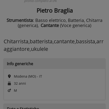
profilo completo al 0%
Pietro Braglia
Strumentista
: Basso elettrico, Batteria, Chitarra
(generica)
,
Cantante
(Voce generica)
Chitarrista,batterista,cantante,bassista,arr
aggiantore,ukulele
Info generiche
Modena (MO) - IT
32 anni
M
Date e
Statistiche