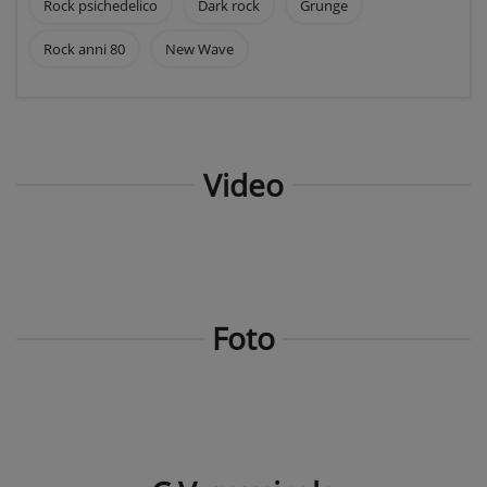
Rock psichedelico
Dark rock
Grunge
Rock anni 80
New Wave
Video
Foto