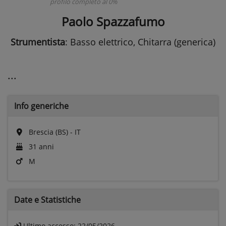
profilo completo al 0%
Paolo Spazzafumo
Strumentista
: Basso elettrico, Chitarra (generica)
...
Info generiche
Brescia (BS) - IT
31 anni
M
Date e
Statistiche
Ultimo accesso:
22/05/2026