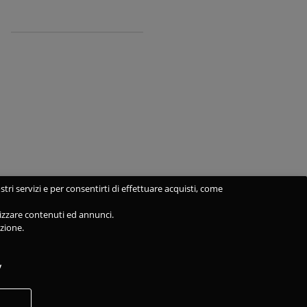
stri servizi e per consentirti di effettuare acquisti, come
alizzare contenuti ed annunci.
azione.
y