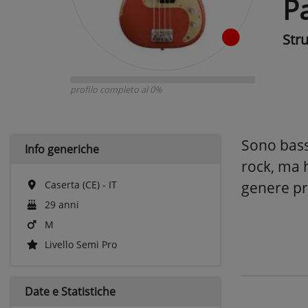
P
Str
profilo completo al 0%
Sono bassi
Info generiche
rock, ma h
Caserta (CE) - IT
genere pr
29 anni
M
Livello Semi Pro
Date e
Statistiche