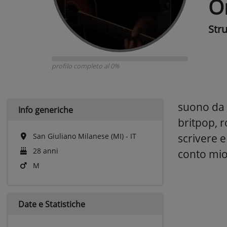
O
Str
profilo completo al 0%
suono da 4
Info generiche
britpop, r
San Giuliano Milanese (MI) - IT
scrivere e
28 anni
conto mi
M
Date e
Statistiche