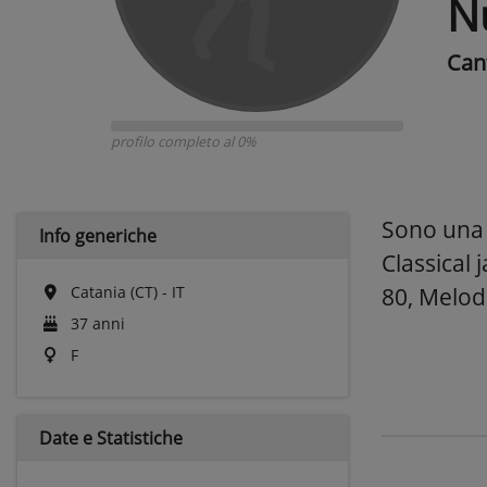
N
Can
profilo completo al 0%
Sono una C
Info generiche
Classical 
Catania (CT) - IT
80, Melod
37 anni
F
Date e
Statistiche