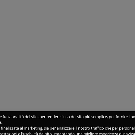
 funzionalità del sito, per rendere l'uso del sito più semplice, per fornire i no
s
.
ne finalizzata al marketing, sia per analizzare il nostro traffico che per person
 prestazioni e l'usabilità del sito, garantendo una migliore esperienza di navig