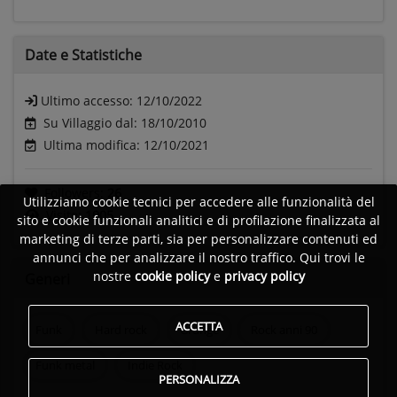
Date e
Statistiche
Ultimo accesso:
12/10/2022
Su Villaggio dal: 18/10/2010
Ultima modifica: 12/10/2021
Followers:
26
Utilizziamo cookie tecnici per accedere alle funzionalità del
Visite:
1005
sito e cookie funzionali analitici e di profilazione finalizzata al
marketing di terze parti, sia per personalizzare contenuti ed
annunci che per analizzare il nostro traffico. Qui trovi le
nostre
cookie policy
e
privacy policy
Generi
ACCETTA
Funk
Hard rock
Grunge
Rock anni 90
Funk metal
Indie Rock
PERSONALIZZA