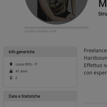
M
Str
profilo completo al 0%
Freelance
Info generiche
Hardsound
Lusia (RO) - IT
Effettuo s
41 anni
con esper
F
Date e
Statistiche