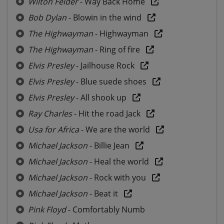
Wilton Felder
- Way Back Home
Bob Dylan
- Blowin in the wind
The Highwayman
- Highwayman
The Highwayman
- Ring of fire
Elvis Presley
- Jailhouse Rock
Elvis Presley
- Blue suede shoes
Elvis Presley
- All shook up
Ray Charles
- Hit the road Jack
Usa for Africa
- We are the world
Michael Jackson
- Billie Jean
Michael Jackson
- Heal the world
Michael Jackson
- Rock with you
Michael Jackson
- Beat it
Pink Floyd
- Comfortably Numb