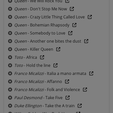
Queen
- We Will Rock You
Queen
- Don't Stop Me Now
Queen
- Crazy Little Thing Called Love
Queen
- Bohemian Rhapsody
Queen
- Somebody to Love
Queen
- Another one bites the dust
Queen
- Killer Queen
Toto
- Africa
Toto
- Hold the line
Franco Micalizzi
- Italia a mano armata
Franco Micalizzi
- Affanno
Franco Micalizzi
- Folk and Violence
Paul Desmond
- Take Five
Duke Ellington
- Take the A train