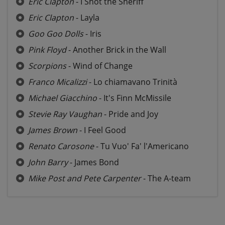
Eric Clapton
- I Shot the Sheriff
Eric Clapton
- Layla
Goo Goo Dolls
- Iris
Pink Floyd
- Another Brick in the Wall
Scorpions
- Wind of Change
Franco Micalizzi
- Lo chiamavano Trinità
Michael Giacchino
- It's Finn McMissile
Stevie Ray Vaughan
- Pride and Joy
James Brown
- I Feel Good
Renato Carosone
- Tu Vuo' Fa' l'Americano
John Barry
- James Bond
Mike Post and Pete Carpenter
- The A-team