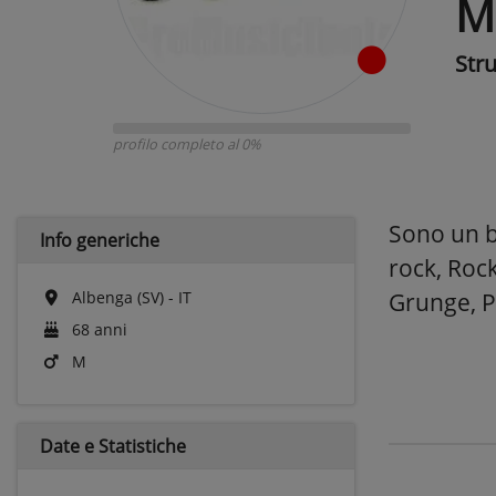
M
Str
profilo completo al 0%
Sono un b
Info generiche
rock, Rock
Albenga (SV) - IT
Grunge, P
68 anni
M
Date e
Statistiche