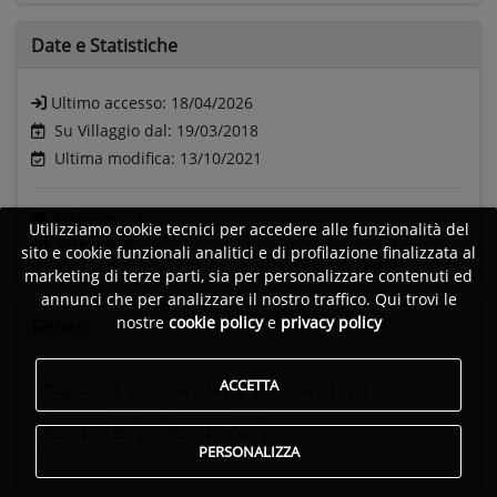
Date e
Statistiche
Ultimo accesso:
18/04/2026
Su Villaggio dal: 19/03/2018
Ultima modifica: 13/10/2021
Followers:
2
Utilizziamo cookie tecnici per accedere alle funzionalità del
Visite:
734
sito e cookie funzionali analitici e di profilazione finalizzata al
marketing di terze parti, sia per personalizzare contenuti ed
annunci che per analizzare il nostro traffico. Qui trovi le
nostre
cookie policy
e
privacy policy
Generi
ACCETTA
Pop rock
Rock anni 60
Rock anni 70
Rock anni 80
Rock anni 90
PERSONALIZZA