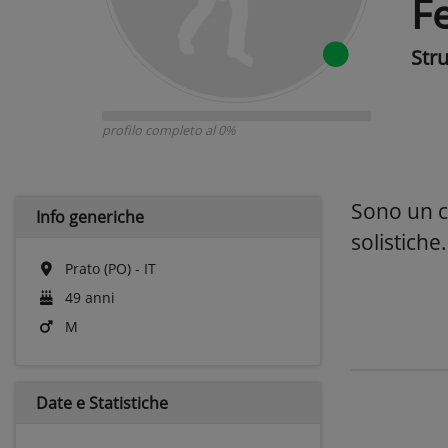
F
Str
profilo completo al 0%
Sono un ch
Info generiche
solistiche
Prato (PO) - IT
49 anni
M
Date e
Statistiche