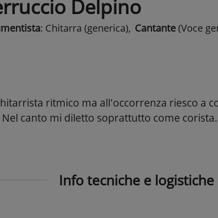
erruccio Delpino
umentista
: Chitarra (generica)
,
Cantante
(Voce ge
itarrista ritmico ma all'occorrenza riesco a c
. Nel canto mi diletto soprattutto come corista.
Info tecniche e logistiche