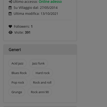
Ultimo accesso:
Online adesso
Su Villaggio dal: 27/05/2014
Ultima modifica: 13/10/2021
Followers:
1
Visite:
391
Generi
Acid jazz
Jazz funk
Blues Rock
Hard rock
Pop rock
Rock and roll
Grunge
Rock anni 90