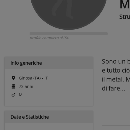
M
Str
profilo completo al 0%
Sono un ba
Info generiche
e tutto c
Ginosa (TA) - IT
il metal. 
73 anni
di fare...
M
Date e
Statistiche