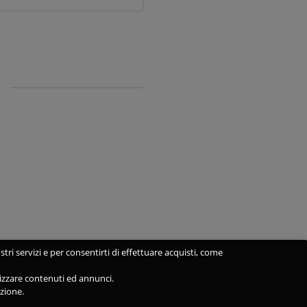
stri servizi e per consentirti di effettuare acquisti, come
alizzare contenuti ed annunci.
azione.