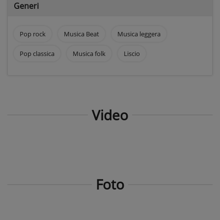
Generi
Pop rock
Musica Beat
Musica leggera
Pop classica
Musica folk
Liscio
Video
Foto