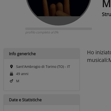
M
Str
profilo completo al 0%
Ho iniziat
Info generiche
musicali:
Sant'Ambrogio di Torino (TO) - IT
49 anni
M
Date e
Statistiche