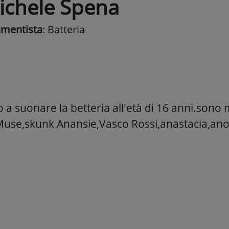
ichele Spena
umentista
: Batteria
o a suonare la betteria all'età di 16 anni.sono m
Muse,skunk Anansie,Vasco Rossi,anastacia,ano