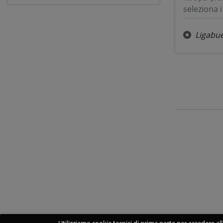
seleziona i 
Ligabu