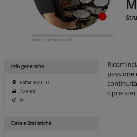
M
Str
profilo completo al 0%
Ricominci
Info generiche
passione 
Roma (RM) - IT
continuità
70 anni
riprendere
M
Date e
Statistiche