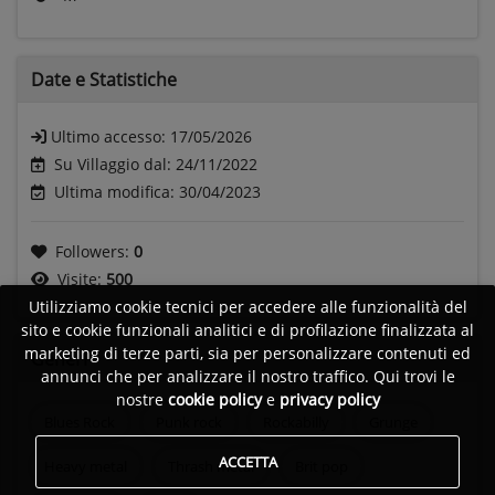
Date e
Statistiche
Ultimo accesso:
17/05/2026
Su Villaggio dal: 24/11/2022
Ultima modifica: 30/04/2023
Followers:
0
Visite:
500
Utilizziamo cookie tecnici per accedere alle funzionalità del
sito e cookie funzionali analitici e di profilazione finalizzata al
marketing di terze parti, sia per personalizzare contenuti ed
Generi
annunci che per analizzare il nostro traffico. Qui trovi le
nostre
cookie policy
e
privacy policy
Blues Rock
Punk rock
Rockabilly
Grunge
ACCETTA
Heavy metal
Thrash metal
Brit pop