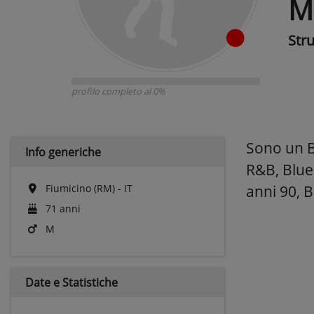
M
Str
profilo completo al 0%
Sono un Ba
Info generiche
R&B, Blue
Fiumicino (RM) - IT
anni 90, B
71 anni
M
Date e
Statistiche