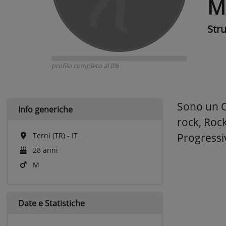
M
Str
profilo completo al 0%
Sono un Ch
Info generiche
rock, Rock
Terni (TR) - IT
Progressi
28 anni
M
Date e
Statistiche