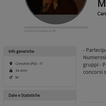
M
Can
profilo completo al 0%
- Partecip
Info generiche
Numerosi 
Conselve (PD) - IT
gruppi - P
34 anni
concorsi si
M
Date e
Statistiche