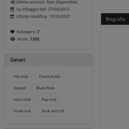
Ultimo accesso:
Non disponibile
Su Villaggio dal: 27/04/2013
Ultima modifica: 13/10/2021
Biografia
Followers:
7
Visite:
1393
Generi
Hip Hop
Classical jazz
Gospel
Blues Rock
Hard rock
Pop rock
Punk rock
Rock and roll