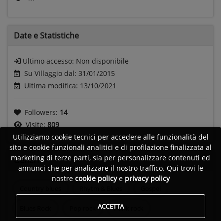
Date e
Statistiche
Ultimo accesso:
Non disponibile
Su Villaggio dal: 31/01/2015
Ultima modifica: 13/10/2021
Followers:
14
Visite:
809
Utilizziamo cookie tecnici per accedere alle funzionalità del
sito e cookie funzionali analitici e di profilazione finalizzata al
marketing di terze parti, sia per personalizzare contenuti ed
Generi
annunci che per analizzare il nostro traffico. Qui trovi le
nostre
cookie policy
e
privacy policy
Country blues
Rhytm & Blues
Gospel
ACCETTA
Blues Rock
Pop rock
Punk rock