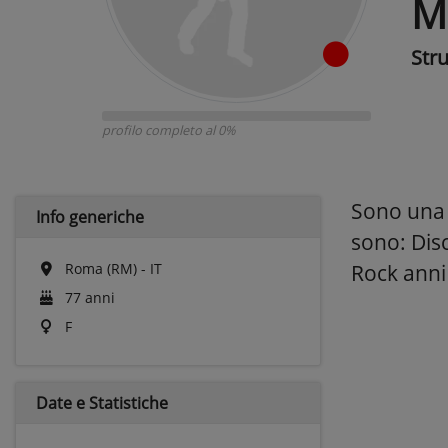
M
Str
profilo completo al 0%
Sono una P
Info generiche
sono: Disc
Roma (RM) - IT
Rock anni
77 anni
F
Date e
Statistiche