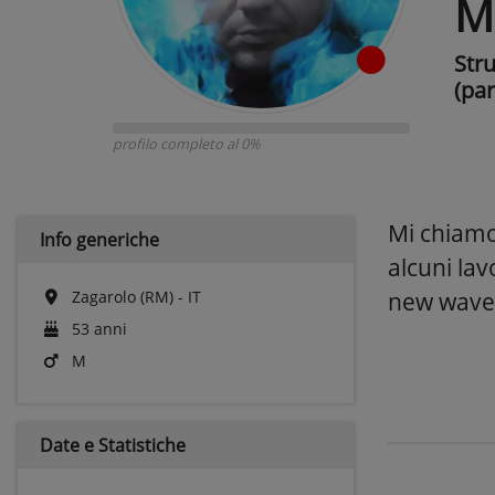
M
Str
(par
profilo completo al 0%
Mi chiamo
Info generiche
alcuni lav
Zagarolo (RM) - IT
new wave,
53 anni
M
Date e
Statistiche