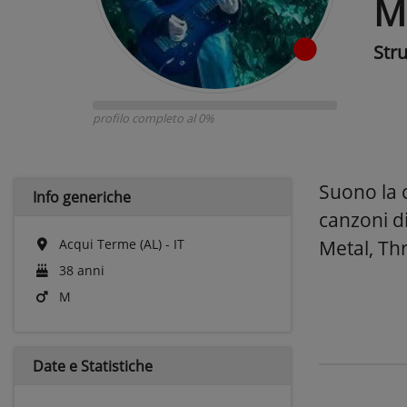
M
Str
profilo completo al 0%
Suono la c
Info generiche
canzoni d
Acqui Terme (AL) - IT
Metal, Th
38 anni
M
Date e
Statistiche