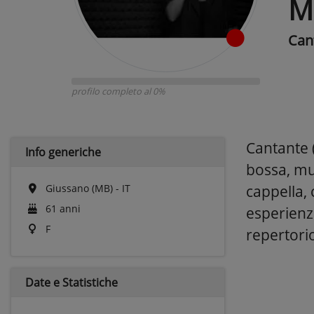
M
Can
profilo completo al 0%
Cantante (
Info generiche
bossa, mus
Giussano (MB) - IT
cappella,
61 anni
esperienze
F
repertorio
Date e
Statistiche