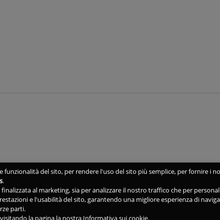
 funzionalità del sito, per rendere l'uso del sito più semplice, per fornire i no
s
.
ne finalizzata al marketing, sia per analizzare il nostro traffico che per person
 prestazioni e l'usabilità del sito, garantendo una migliore esperienza di navig
rze parti.
isitando la pagina la nostra Informativa sui cookie.