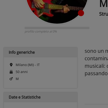
M
Str
profilo completo al 0%
sono un mu
Info generiche
contaminaz
Milano (MI) - IT
musicali:
50 anni
passando 
M
Date e
Statistiche