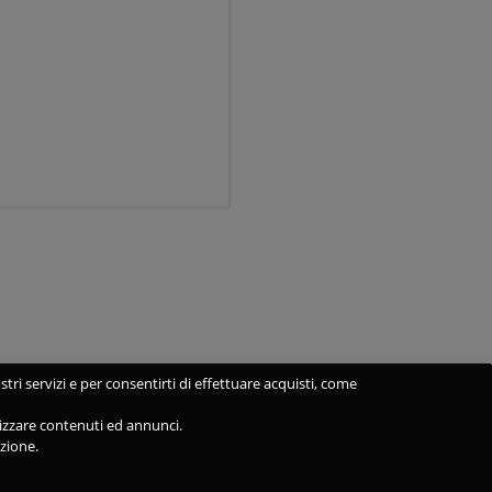
stri servizi e per consentirti di effettuare acquisti, come
alizzare contenuti ed annunci.
azione.