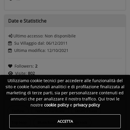
Date e
Statistiche
Ultimo accesso:
Non disponibile
Su Villaggio dal: 06/12/2011
Ultima modifica: 12/10/2021
Followers:
2
Visite:
802
Utilizziamo cookie tecnici per accedere alle funzionalità del
sito e cookie funzionali analitici e di profilazione finalizzata al
marketing di terze parti, sia per personalizzare contenuti ed
Generi
annunci che per analizzare il nostro traffico. Qui trovi le
nostre
cookie policy
e
privacy policy
Techno
Techno hardcore
Drum'n'bass
ACCETTA
Trip Hop
Blues Rock
Garage rock