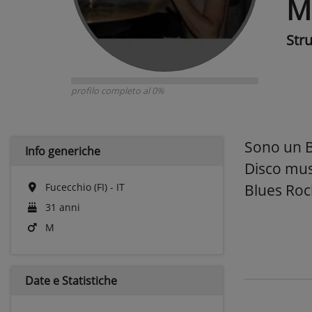
M
Str
profilo completo al 0%
Sono un Ba
Info generiche
Disco mus
Fucecchio (FI) - IT
Blues Rock
31 anni
M
Date e
Statistiche