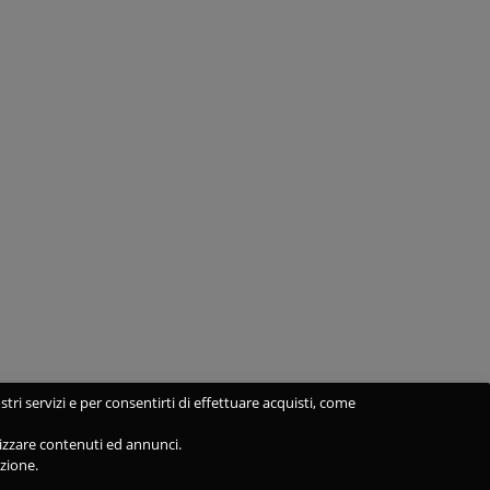
stri servizi e per consentirti di effettuare acquisti, come
alizzare contenuti ed annunci.
azione.