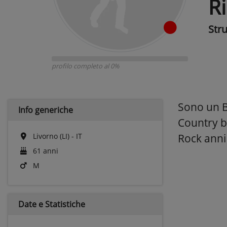
R
Str
profilo completo al 0%
Sono un Ba
Info generiche
Country bl
Livorno (LI) - IT
Rock anni
61 anni
M
Date e
Statistiche