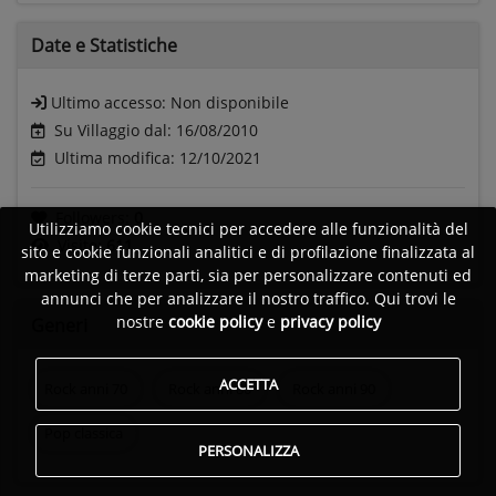
Date e
Statistiche
Ultimo accesso:
Non disponibile
Su Villaggio dal: 16/08/2010
Ultima modifica: 12/10/2021
Followers:
0
Utilizziamo cookie tecnici per accedere alle funzionalità del
Visite:
611
sito e cookie funzionali analitici e di profilazione finalizzata al
marketing di terze parti, sia per personalizzare contenuti ed
annunci che per analizzare il nostro traffico. Qui trovi le
nostre
cookie policy
e
privacy policy
Generi
ACCETTA
Rock anni 70
Rock anni 80
Rock anni 90
Pop classica
PERSONALIZZA