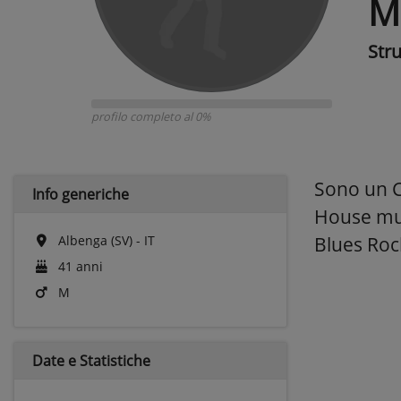
M
Str
profilo completo al 0%
Sono un Ch
Info generiche
House mus
Albenga (SV) - IT
Blues Rock
41 anni
M
Date e
Statistiche