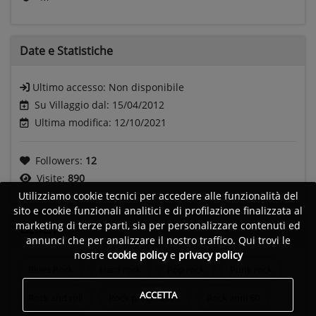
Date e
Statistiche
Ultimo accesso:
Non disponibile
Su Villaggio dal: 15/04/2012
Ultima modifica: 12/10/2021
Followers:
12
Visite:
890
Utilizziamo cookie tecnici per accedere alle funzionalità del
sito e cookie funzionali analitici e di profilazione finalizzata al
marketing di terze parti, sia per personalizzare contenuti ed
Generi
annunci che per analizzare il nostro traffico. Qui trovi le
nostre
cookie policy
e
privacy policy
Blues Rock
Hard rock
Pop rock
Punk rock
ACCETTA
Rock and roll
Rock progressivo
Rock anni 60