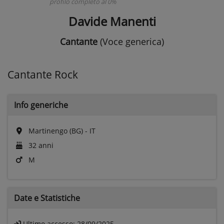
profilo completo al 0%
Davide Manenti
Cantante
(Voce generica)
Cantante Rock
Info generiche
Martinengo (BG) - IT
32 anni
M
Date e
Statistiche
Ultimo accesso:
28/09/2025