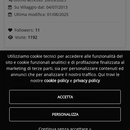
Su Villaggio dal: 04/07/2013
Ultima modifica: 01/08/2025
Followers:
11
Visite:
1192
Utilizziamo cookie tecnici per accedere alle funzionalità del
Generi
sito e cookie funzionali analitici e di profilazione finalizzata al
marketing di terze parti, sia per personalizzare contenuti ed
annunci che per analizzare il nostro traffico. Qui trovi le
Funk
Blues Rock
Hard rock
Pop rock
nostre
cookie policy
e
privacy policy
Rock and roll
Rock progressivo
ACCETTA
Rock psichedelico
Grunge
Acustic rock
Alternative rock
PERSONALIZZA
Continua senza accettare >